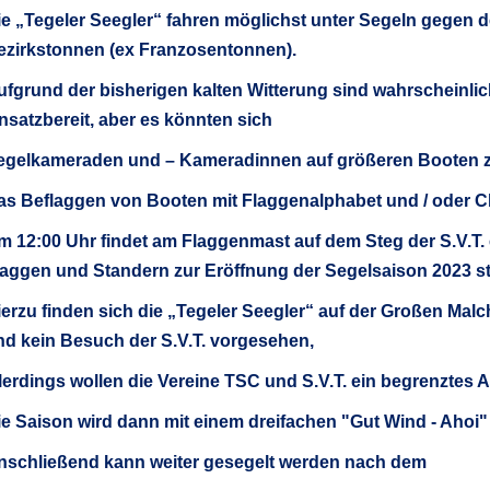
ie
„
Tegeler Seegler
“
fahren möglichst unter Segeln
gegen d
ezirkstonnen (ex Franzosentonnen).
ufgrund der bisherigen kalten Witterung sind wahrscheinlic
nsatzbereit, aber es könnten sich
egelkameraden und
–
Kameradinnen auf größeren Booten
as Beflaggen von Booten mit Flaggenalphabet
und / oder C
 12:00 Uhr findet am Flaggenmast auf dem Steg der S.V.T. e
aggen und Standern zur Eröffnung der Segelsaison 2023 st
erzu finden sich die
„
Tegeler See
gler“
auf der Großen Malche
nd kein Besuch der S.V.T. vorgesehen,
lerdings wollen die Vereine TSC und S.V.T. ein begrenztes 
e Saison wird dann mit einem dreifachen "Gut Wind - Ahoi" 
nschließend kann weiter gesegelt werden nach dem