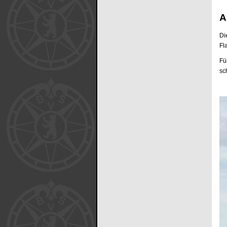
A
Di
Fl
Fü
sc