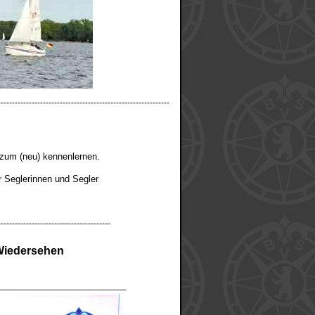
-------------------------------------------------------------
 zum (neu) kennenlernen.
ür Seglerinnen und Segler
----------------------------------------
 Wiedersehen