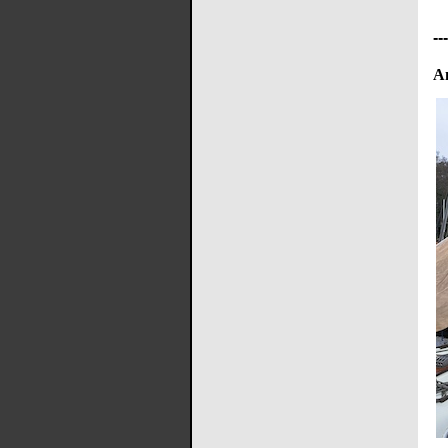
---
An