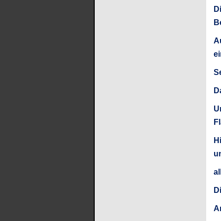
D
B
A
ei
S
D
Um
Fl
Hi
u
al
Di
A