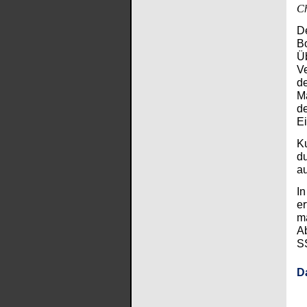
Ch
De
Bo
Üb
Ve
de
Ma
de
E
Ku
du
au
In
er
ma
Ab
S
D