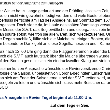
ristian bei der Ansprache zum Ansegeln
r Winter hat zu lange gedauert und der Frühling lässt sich Zeit
oten nicht wie gewohnt erledigt werden und viele Boote bliebe
erfluss herrschte am Tag des Ansegelns, am Sonntag dem 16.4
rgessen. Doch siehe da, im Laufe des späten Vormittags versa
r Messe der S.V.T. das Seglervölkchen und es ergab sich ein
n spürte sofort, wie froh sie alle waren, sich wiederzusehen.
r Regen nachließ, füllte sich die Malche mit einigen Booten, di
in besonderer Dank geht an diese Segelkameraden und –Kame
rz nach 12: 00 Uhr ging dann die Flaggenzeremonie über die B
rch die S.V.T. auch lautstark über die Malche übertragen wurd
f den Booten gesellte sich ein eindrucksvoller Klang aus viele
 seiner kurzen Ansprache wünschte der Reviervorsitzende Chris
folgreiche Saison, unbelastet von Corona-bedingten Einschrän
n sich am Ende der Saison erneut bei der S.V.T. treffen wird, um
segeln zu feiern und wünschte sich, dass mehr Besucher daran 
SCO.
as Ansegeln im Revier Tegel beginnt ab 11:00 Uhr.
auf dem Tegeler See.