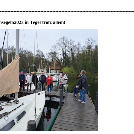
-----------------------------------------------------------------------------------------
segeln2023 in Tegel-trotz allem!