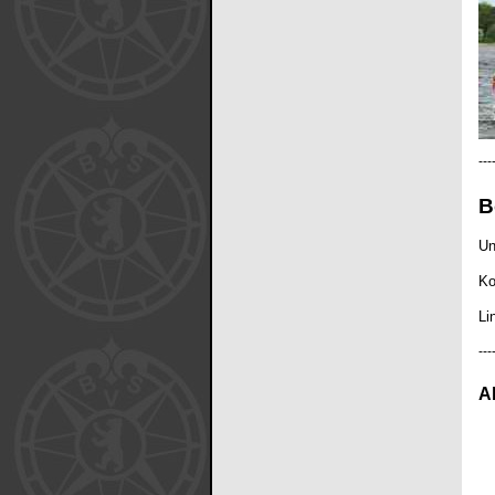
---
B
Un
Ko
Li
---
Ab