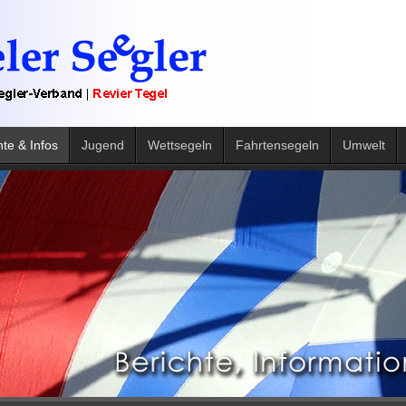
hte & Infos
Jugend
Wettsegeln
Fahrtensegeln
Umwelt