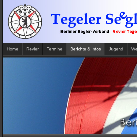
Home
Revier
Termine
Berichte & Infos
Jugend
We