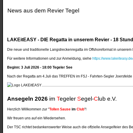
News aus dem Revier Tegel
LAKEitEASY - DIE Regatta in unserem Revier - 18 Stun
Die neue und traditionelle Langstreckenregatta im Offshoreformat in unserem
Für weitere Informationen und zur Anmeldung, siehe
https://www.lakeiteasy.de
Beginn: 3 Juli 2026 - 18:00 Tegeler See
Nach der Regatta am 4.Juli das TREFFEN im FSJ - Fahrten-Segler Joersfelde 
......................................................................................................
Ansegeln 2026
im
T
egeler
S
egel-
C
lub e.V.
Herzlich Willkommen zur "
Tollen Sause
im
Club
"!
Wir freuen uns auf ein Wiedersehen.
Der TSC richtet bedankenswerter Weise auch die offzielle Ansegelfeier des Be