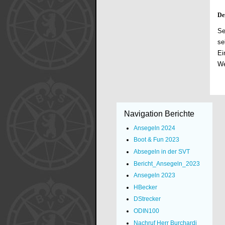
De
Se
se
Ei
We
Navigation Berichte
Ansegeln 2024
Boot & Fun 2023
Absegeln in der SVT
Bericht_Ansegeln_2023
Ansegeln 2023
HBecker
DStrecker
ODIN100
Nachruf Herr Burchardi