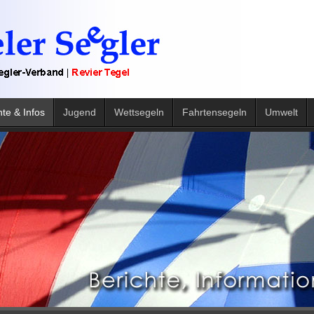
hte & Infos
Jugend
Wettsegeln
Fahrtensegeln
Umwelt