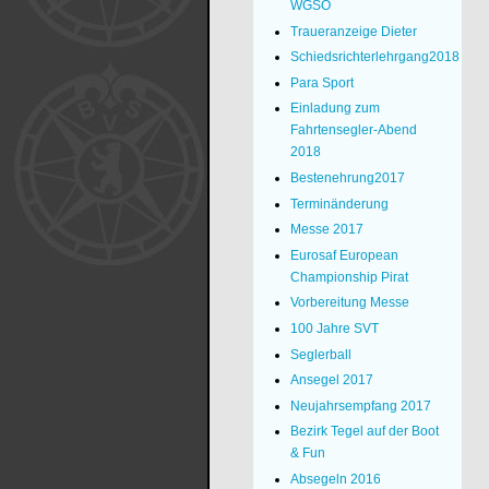
WGSO
Traueranzeige Dieter
Schiedsrichterlehrgang2018
Para Sport
Einladung zum
Fahrtensegler-Abend
2018
Bestenehrung2017
Terminänderung
Messe 2017
Eurosaf European
Championship Pirat
Vorbereitung Messe
100 Jahre SVT
Seglerball
Ansegel 2017
Neujahrsempfang 2017
Bezirk Tegel auf der Boot
& Fun
Absegeln 2016