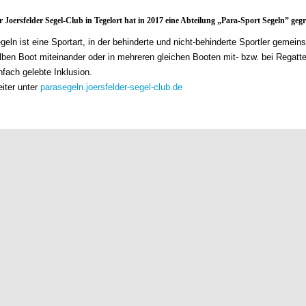
r Joersfelder Segel-Club in Tegelort hat in 2017 eine Abteilung „Para-Sport Segeln” geg
geln ist eine Sportart, in der behinderte und nicht-behinderte Sportler gemei
lben Boot miteinander oder in mehreren gleichen Booten mit- bzw. bei Regatt
nfach gelebte Inklusion.
iter unter
parasegeln.joersfelder-segel-club.de