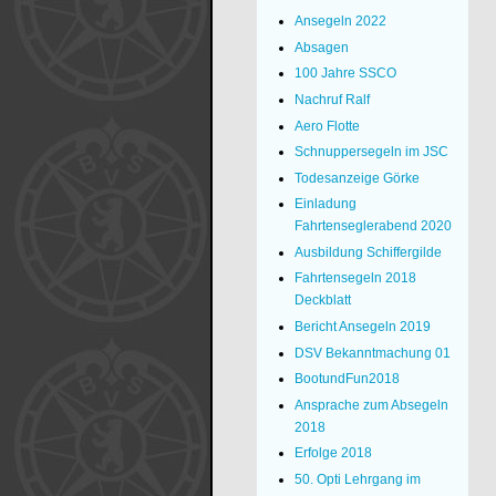
Ansegeln 2022
Absagen
100 Jahre SSCO
Nachruf Ralf
Aero Flotte
Schnuppersegeln im JSC
Todesanzeige Görke
Einladung
Fahrtenseglerabend 2020
Ausbildung Schiffergilde
Fahrtensegeln 2018
Deckblatt
Bericht Ansegeln 2019
DSV Bekanntmachung 01
BootundFun2018
Ansprache zum Absegeln
2018
Erfolge 2018
50. Opti Lehrgang im