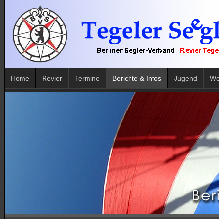
Home
Revier
Termine
Berichte & Infos
Jugend
We