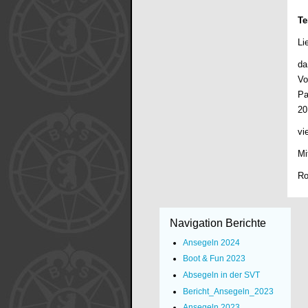
Te
Li
da
Vo
Pa
20
vi
Mi
Ro
Navigation Berichte
Ansegeln 2024
Boot & Fun 2023
Absegeln in der SVT
Bericht_Ansegeln_2023
Ansegeln 2023