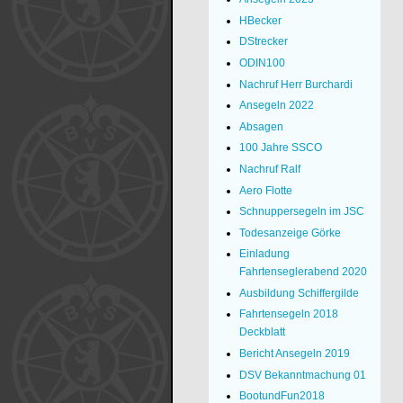
HBecker
DStrecker
ODIN100
Nachruf Herr Burchardi
Ansegeln 2022
Absagen
100 Jahre SSCO
Nachruf Ralf
Aero Flotte
Schnuppersegeln im JSC
Todesanzeige Görke
Einladung
Fahrtenseglerabend 2020
Ausbildung Schiffergilde
Fahrtensegeln 2018
Deckblatt
Bericht Ansegeln 2019
DSV Bekanntmachung 01
BootundFun2018