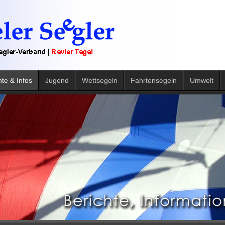
hte & Infos
Jugend
Wettsegeln
Fahrtensegeln
Umwelt