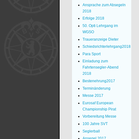
Ansprache zum Absegeln
2018
Erfolge 2018
50. Opti Lehrgang im
WGSO
Traueranzeige Dieter
Schiedsrichterlehrgang2018
Para Sport
Einladung zum
Fahrtensegler-Abend
2018
Bestenehrung2017
Terminänderung
Messe 2017
Eurosaf European
Championship Pirat
Vorbereitung Messe
100 Jahre SVT
Seglerball
Ansegel 2017