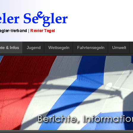
hte & Infos
Jugend
Wettsegeln
Fahrtensegeln
Umwelt