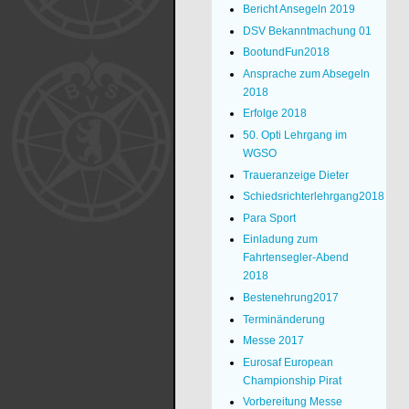
Bericht Ansegeln 2019
DSV Bekanntmachung 01
BootundFun2018
Ansprache zum Absegeln
2018
Erfolge 2018
50. Opti Lehrgang im
WGSO
Traueranzeige Dieter
Schiedsrichterlehrgang2018
Para Sport
Einladung zum
Fahrtensegler-Abend
2018
Bestenehrung2017
Terminänderung
Messe 2017
Eurosaf European
Championship Pirat
Vorbereitung Messe