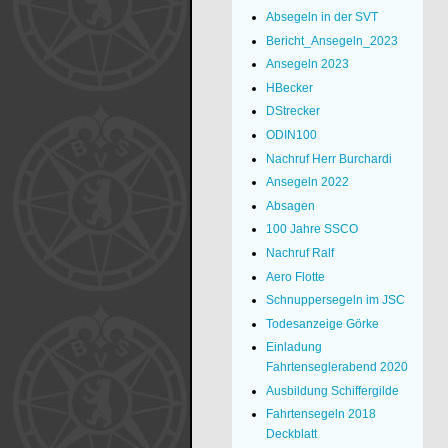
Absegeln in der SVT
Bericht_Ansegeln_2023
Ansegeln 2023
HBecker
DStrecker
ODIN100
Nachruf Herr Burchardi
Ansegeln 2022
Absagen
100 Jahre SSCO
Nachruf Ralf
Aero Flotte
Schnuppersegeln im JSC
Todesanzeige Görke
Einladung
Fahrtenseglerabend 2020
Ausbildung Schiffergilde
Fahrtensegeln 2018
Deckblatt