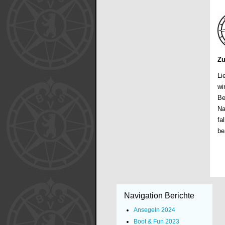
Zu
Li
wi
Be
Na
fa
be
Navigation Berichte
Ansegeln 2024
Boot & Fun 2023