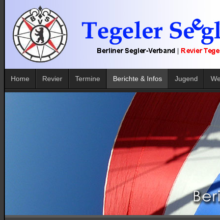
Home
Revier
Termine
Berichte & Infos
Jugend
We