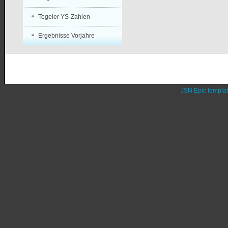
Tegeler YS-Zahlen
Ergebnisse Vorjahre
JSN Epic templa