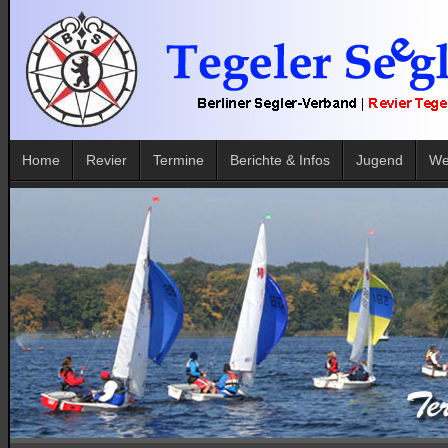
Home
Revier
Termine
Berichte & Infos
Jugend
We