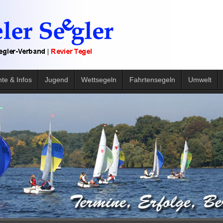
hte & Infos
Jugend
Wettsegeln
Fahrtensegeln
Umwelt