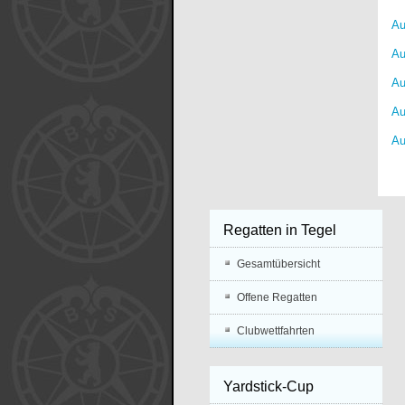
Au
Au
Au
Au
Au
Regatten in Tegel
Gesamtübersicht
Offene Regatten
Clubwettfahrten
Yardstick-Cup