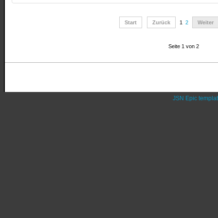
Start
Zurück
1
2
Weiter
Seite 1 von 2
JSN Epic templa