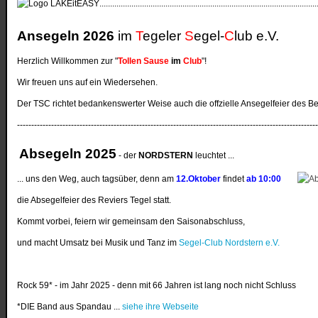
......................................................................................................
Ansegeln 2026
im
T
egeler
S
egel-
C
lub e.V.
Herzlich Willkommen zur "
Tollen Sause
im
Club
"!
Wir freuen uns auf ein Wiedersehen.
Der TSC richtet bedankenswerter Weise auch die offzielle Ansegelfeier des Be
---------------------------------------------------------------------------------------------------------
Absegeln 2025
- der
NORDSTERN
leuchtet ...
... uns den Weg, auch tagsüber, denn am
12.Oktober
findet
ab 10:00
die Absegelfeier des Reviers Tegel statt.
Kommt vorbei, feiern wir gemeinsam den Saisonabschluss,
und macht Umsatz bei Musik und Tanz im
Segel-Club Nordstern e.V.
Rock 59* - im Jahr 2025 - denn mit 66 Jahren ist lang noch nicht Schluss
*DIE Band aus Spandau ...
siehe ihre Webseite